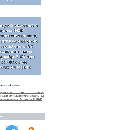
енский взнос
окументы на оплату
годного членского взноса за
соответствии с Уставом НФБР
ры