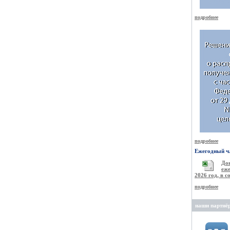
подробнее
подробнее
Ежегодный чл
Д
еже
2026 год, в 
подробнее
наши партнё