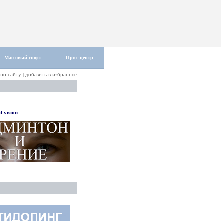
Массовый спорт
Пресс-центр
 по сайту
|
добавить в избранное
 vision