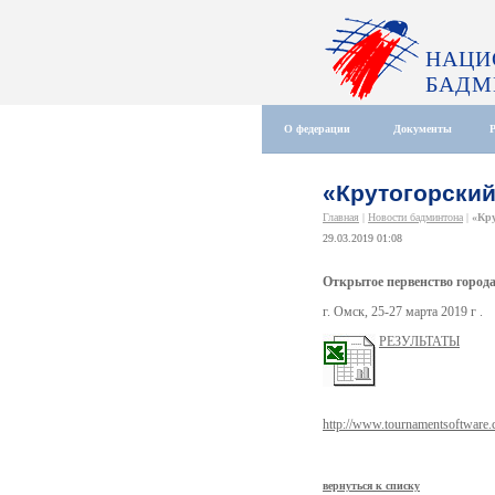
НАЦИ
БАДМ
О федерации
Документы
«Крутогорский
Главная
|
Новости бадминтона
|
«Кру
29.03.2019 01:08
Открытое первенство город
г. Омск, 25-27 марта 2019 г .
РЕЗУЛЬТАТЫ
http://www.tournamentsoftwar
вернуться к списку