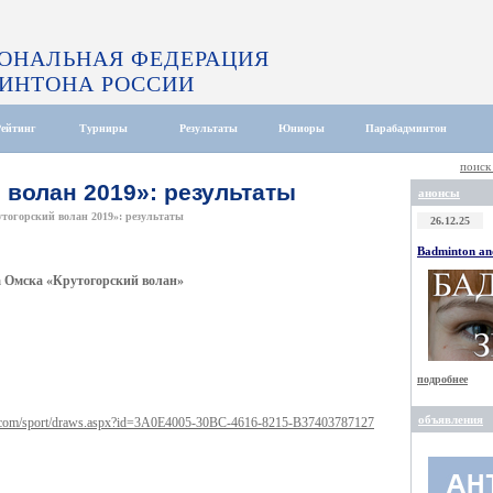
ОНАЛЬНАЯ ФЕДЕРАЦИЯ
ИНТОНА РОССИИ
Рейтинг
Турниры
Результаты
Юниоры
Парабадминтон
поиск
 волан 2019»: результаты
анонсы
тогорский волан 2019»: результаты
26.12.25
Badminton and
а Омска «Крутогорский волан»
подробнее
объявления
e.com/sport/draws.aspx?id=3A0E4005-30BC-4616-8215-B37403787127