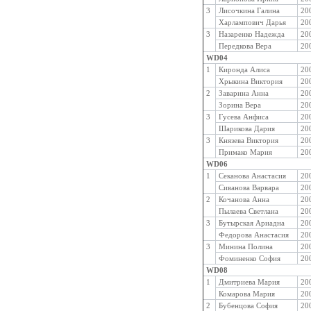
3
Лисочкина Галина
20
Харлампович Дарья
20
3
Назаренко Надежда
20
Передкова Вера
20
WD04
1
Киронда Алиса
20
Хрыкина Виктория
20
2
Заварина Анна
20
Зорина Вера
20
3
Гусева Анфиса
20
Шарикова Дария
20
3
Князева Виктория
20
Примако Мария
20
WD06
1
Секанова Анастасия
20
Сиванова Варвара
20
2
Кочанова Анна
20
Пылаева Светлана
20
3
Бутырская Ариадна
20
Федорова Анастасия
20
3
Минина Полина
20
Фоминенко София
20
WD08
1
Дмитриева Мария
20
Комарова Мария
20
2
Бубенцова София
20