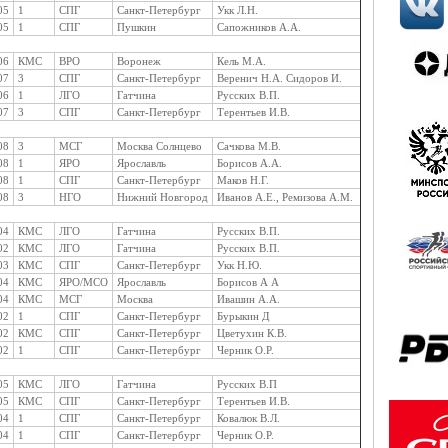
05
1
СПГ
Санкт-Петербург
Укк Л.Н.
05
1
СПГ
Пушкин
Сапожников А.А.
06
КМС
ВРО
Воронеж
Кель М.А.
07
3
СПГ
Санкт-Петербург
Веренич Н.А. Сидоров И.
06
1
ЛГО
Гатчина
Русских В.П.
07
3
СПГ
Санкт-Петербург
Терентьев И.В.
08
3
МСГ
Москва Солнцево
Сачкова М.В.
08
1
ЯРО
Ярославль
Борисов А.А.
08
1
СПГ
Санкт-Петербург
Маков Н.Г.
08
3
НГО
Нижний Новгород
Иванов А.Е., Ремизова А.М.
04
КМС
ЛГО
Гатчина
Русских В.П.
02
КМС
ЛГО
Гатчина
Русских В.П.
03
КМС
СПГ
Санкт-Петербург
Укк Н.Ю.
04
КМС
ЯРО/МСО
Ярославль
Борисов А А
04
КМС
МСГ
Москва
Ивашин А.А.
02
1
СПГ
Санкт-Петербург
Бурыкин Д
02
КМС
СПГ
Санкт-Петербург
Цветухин К.В.
02
1
СПГ
Санкт-Петербург
Черник О.Р.
05
КМС
ЛГО
Гатчина
Русских В.П
05
КМС
СПГ
Санкт-Петербург
Терентьев И.В.
04
1
СПГ
Санкт-Петербург
Ковалюк В.Л.
04
1
СПГ
Санкт-Петербург
Черник О.Р.