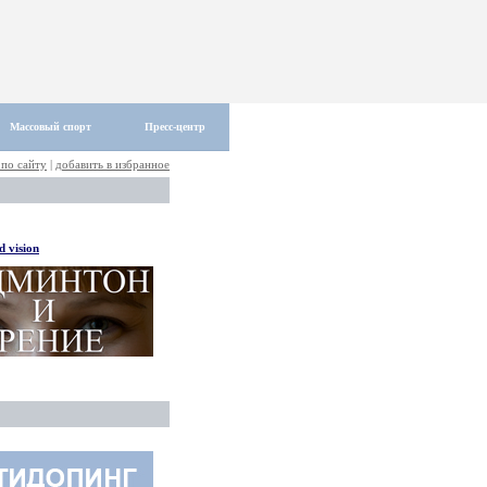
Массовый спорт
Пресс-центр
 по сайту
|
добавить в избранное
 vision