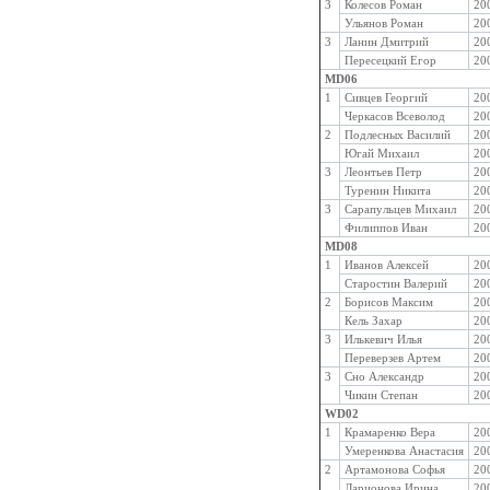
3
Колесов Роман
20
Ульянов Роман
20
3
Ланин Дмитрий
20
Пересецкий Егор
20
MD06
1
Сивцев Георгий
20
Черкасов Всеволод
20
2
Подлесных Василий
20
Югай Михаил
20
3
Леонтьев Петр
20
Туренин Никита
20
3
Сарапульцев Михаил
20
Филиппов Иван
20
MD08
1
Иванов Алексей
20
Старостин Валерий
20
2
Борисов Максим
20
Кель Захар
20
3
Илькевич Илья
20
Переверзев Артем
20
3
Сно Александр
20
Чикин Степан
20
WD02
1
Крамаренко Вера
20
Умеренкова Анастасия
20
2
Артамонова Софья
20
Ларионова Ирина
20