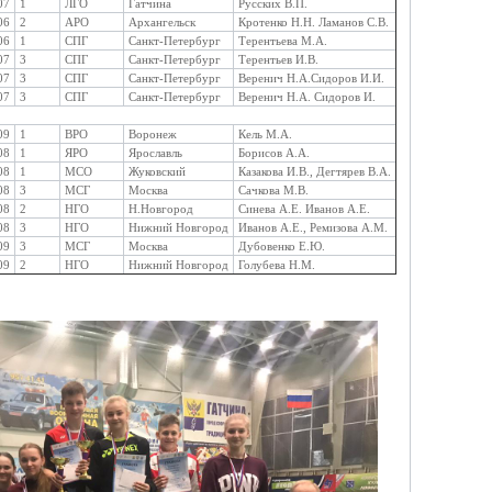
07
1
ЛГО
Гатчина
Русских В.П.
06
2
АРО
Архангельск
Кротенко Н.Н. Ламанов С.В.
06
1
СПГ
Санкт-Петербург
Терентьева М.А.
07
3
СПГ
Санкт-Петербург
Терентьев И.В.
07
3
СПГ
Санкт-Петербург
Веренич Н.А.Сидоров И.И.
07
3
СПГ
Санкт-Петербург
Веренич Н.А. Сидоров И.
09
1
ВРО
Воронеж
Кель М.А.
08
1
ЯРО
Ярославль
Борисов А.А.
08
1
МСО
Жуковский
Казакова И.В., Дегтярев В.А.
08
3
МСГ
Москва
Сачкова М.В.
08
2
НГО
Н.Новгород
Синева А.Е. Иванов А.Е.
08
3
НГО
Нижний Новгород
Иванов А.Е., Ремизова А.М.
09
3
МСГ
Москва
Дубовенко Е.Ю.
09
2
НГО
Нижний Новгород
Голубева Н.М.