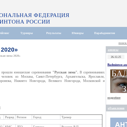
ОНАЛЬНАЯ ФЕДЕРАЦИЯ
ИНТОНА РОССИИ
Рейтинг
Турниры
Результаты
Юниоры
Парабадминтон
поиск
 2020»
анонсы
ская зима 2020»
26.12.25
Badminton and
на прошли юношеские соревнования
"Русская зима".
В соревнованиях
 человек из Москвы, Санкт-Петербурга, Архангельска, Ярославля,
оронежа, Нижнего Новгорода, Великого Новгорода, Московской и
подробнее
Ы
объявления
д
Разряд
Регион
Город
Тренер
02
КМС
ЛГО
Гатчина
Русских В.П.