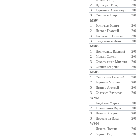
2
Пушкарев Игорь
20
3
Гурьянов Александр
20
3
Смирнов Егор
20
MS04
1
Васильев Вадим
20
2
Петров Георгий
20
3
Емельянов Никита
20
3
Самуленков Иван
20
MS06
1
Подлесных Василий
20
2
Малый Семен
20
3
Сарапульцев Михаил
20
3
Сивцев Георгий
20
MS08
1
Старостин Валерий
20
2
Борисов Максим
20
3
Иванов Алексей
20
3
Селезнев Вячеслав
20
WS02
1
Голубева Мария
20
2
Крамаренко Вера
20
3
Исаева Валерия
20
3
Передкова Вера
20
WS04
1
Исаева Полина
20
2
Зорина Вера
20