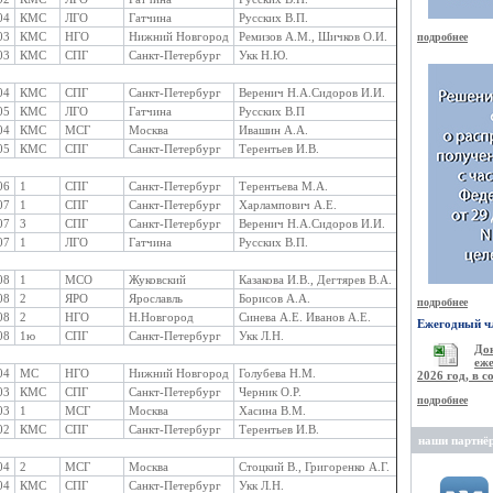
04
КМС
ЛГО
Гатчина
Русских В.П.
03
КМС
НГО
Нижний Новгород
Ремизов А.М., Шичков О.И.
подробнее
03
КМС
СПГ
Санкт-Петербург
Укк Н.Ю.
04
КМС
СПГ
Санкт-Петербург
Веренич Н.А.Сидоров И.И.
05
КМС
ЛГО
Гатчина
Русских В.П
04
КМС
МСГ
Москва
Ивашин А.А.
05
КМС
СПГ
Санкт-Петербург
Терентьев И.В.
06
1
СПГ
Санкт-Петербург
Терентьева М.А.
07
1
СПГ
Санкт-Петербург
Харлампович А.Е.
07
3
СПГ
Санкт-Петербург
Веренич Н.А.Сидоров И.И.
07
1
ЛГО
Гатчина
Русских В.П.
08
1
МСО
Жуковский
Казакова И.В., Дегтярев В.А.
08
2
ЯРО
Ярославль
Борисов А.А.
подробнее
08
2
НГО
Н.Новгород
Синева А.Е. Иванов А.Е.
Ежегодный чл
08
1ю
СПГ
Санкт-Петербург
Укк Л.Н.
Д
еже
04
МС
НГО
Нижний Новгород
Голубева Н.М.
2026 год, в 
03
КМС
СПГ
Санкт-Петербург
Черник О.Р.
подробнее
03
1
МСГ
Москва
Хасина В.М.
02
КМС
СПГ
Санкт-Петербург
Терентьев И.В.
наши партнё
04
2
МСГ
Москва
Стоцкий В., Григоренко А.Г.
04
КМС
СПГ
Санкт-Петербург
Укк Л.Н.