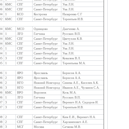
06
КМС
СПГ
Санкт-Петербург
Укк Л.Н.
06
КМС
СПГ
Санкт-Петербург
Укк Л.Н.
04
1
КСО
Кострома
Назаренко С Г
02
КМС
СПГ
Санкт-Петербург
Терентьев И.В.
04
КМС
МСО
Одинцово
Данченко А.
04
1
ЛГО
Гатчина
Русских В.П.
04
КМС
СПГ
Санкт-Петербург
Цветухин К.В.
04
КМС
СПГ
Санкт-Петербург
Укк Л.Н.
05
1
СПГ
Санкт-Петербург
Укк Л.Н.
04
1
СПГ
Санкт-Петербург
Укк Л.Н.
05
3
СПГ
Санкт-Петербург
Ковалюк В.Л.
05
1
СПГ
Санкт-Петербург
Терентьева М.А.
06
1
ЯРО
Ярославль
Борисов А.А.
06
2
ЯРО
Ярославль
Борисов А.А.
06
2
НГО
Нижний Новгород
Синева А.Е., Киселев А.К.
06
3
НГО
Нижний Новгород
Иванов А.Е., Чуланов С.А.
06
КМС
ВРО
Воронеж
Кель М.А.
06
1
ЛГО
Гатчина
Русских В.П.
07
3
СПГ
Санкт-Петербург
Веренич Н.А. Сидоров И.
07
3
СПГ
Санкт-Петербург
Терентьев И.В.
08
2
СПГ
Санкт-Петербург
Ким Е.И., Веренич Н.А.
08
2
СПГ
Санкт-Петербург
Харлампович А.Е.
08
3
МСГ
Москва
Сачкова М.В.