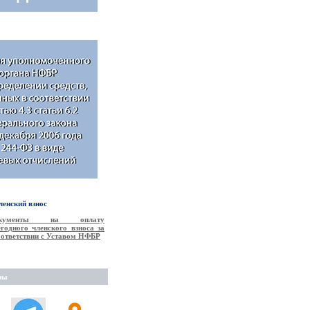
енский взнос
окументы на оплату
годного членского взноса за
соответствии с Уставом НФБР
ры