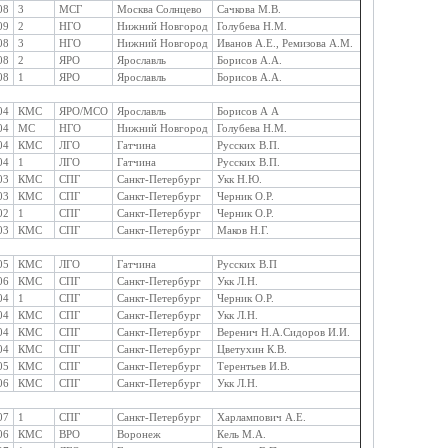
08
3
МСГ
Москва Солнцево
Сачкова М.В.
09
2
НГО
Нижний Новгород
Голубева Н.М.
08
3
НГО
Нижний Новгород
Иванов А.Е., Ремизова А.М.
08
2
ЯРО
Ярославль
Борисов А.А.
08
1
ЯРО
Ярославль
Борисов А.А.
04
КМС
ЯРО/МСО
Ярославль
Борисов А А
04
МС
НГО
Нижний Новгород
Голубева Н.М.
04
КМС
ЛГО
Гатчина
Русских В.П.
04
1
ЛГО
Гатчина
Русских В.П.
03
КМС
СПГ
Санкт-Петербург
Укк Н.Ю.
03
КМС
СПГ
Санкт-Петербург
Черник О.Р.
02
1
СПГ
Санкт-Петербург
Черник О.Р.
03
КМС
СПГ
Санкт-Петербург
Маков Н.Г.
05
КМС
ЛГО
Гатчина
Русских В.П
06
КМС
СПГ
Санкт-Петербург
Укк Л.Н.
04
1
СПГ
Санкт-Петербург
Черник О.Р.
04
КМС
СПГ
Санкт-Петербург
Укк Л.Н.
04
КМС
СПГ
Санкт-Петербург
Веренич Н.А.Сидоров И.И.
04
КМС
СПГ
Санкт-Петербург
Цветухин К.В.
05
КМС
СПГ
Санкт-Петербург
Терентьев И.В.
06
КМС
СПГ
Санкт-Петербург
Укк Л.Н.
07
1
СПГ
Санкт-Петербург
Харлампович А.Е.
06
КМС
ВРО
Воронеж
Кель М.А.