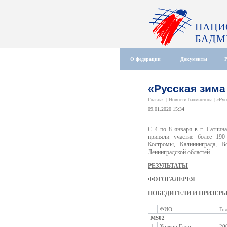
НАЦИ
БАДМ
О федерации
Документы
«Русская зима
Главная
|
Новости бадминтона
|
«Рус
09.01.2020 15:34
С 4 по 8 января в г. Гатчи
приняли участие более 190
Костромы, Калининграда, В
Ленинградской областей.
РЕЗУЛЬТАТЫ
ФОТОГАЛЕРЕЯ
ПОБЕДИТЕЛИ И ПРИЗЕР
ФИО
Го
MS02
1
Холкин Егор
20