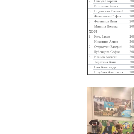
2
Сивцев Георгий
20
Истомина Алиса
20
3
Подлесных Василий
20
Фоминенко София
20
3
Филиппов Иван
20
Минина Полина
20
XD08
1
Кель Захар
20
Никитина Алина
20
2
Старостин Валерий
20
Бубенцова София
20
3
Иванов Алексей
20
Терехина Анна
20
3
Сно Александр
20
Голубева Анастасия
20