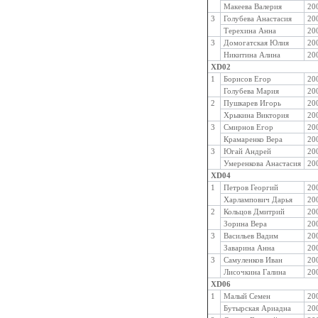
Макеева Валерия
20
3
Голубева Анастасия
20
Терехина Анна
20
3
Домогатская Юлия
20
Никитина Алина
20
XD02
1
Борисов Егор
20
Голубева Мария
20
2
Пушкарев Игорь
20
Хрыкина Виктория
20
3
Смирнов Егор
20
Крамаренко Вера
20
3
Югай Андрей
20
Умеренкова Анастасия
20
XD04
1
Петров Георгий
20
Харлампович Дарья
20
2
Кольцов Дмитрий
20
Зорина Вера
20
3
Васильев Вадим
20
Заварина Анна
20
3
Самуленков Иван
20
Лисочкина Галина
20
XD06
1
Малый Семен
20
Бутырская Ариадна
20