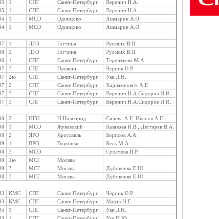
05
1
СПГ
Санкт-Петербург
Веренич Н.А.
05
1
СПГ
Санкт-Петербург
Веренич Н.А.
04
1
МСО
Одинцово
Ашмарин А.О.
04
1
МСО
Одинцово
Ашмарин А.О.
07
1
ЛГО
Гатчина
Русских В.П.
08
2
ЛГО
Гатчина
Русских В.П.
06
1
СПГ
Санкт-Петербург
Терентьева М.А.
07
3
СПГ
Пушкин
Черник О.Р.
07
2ю
СПГ
Санкт-Петербург
Укк Л.Н.
07
2
СПГ
Санкт-Петербург
Харлампович А.Е.
07
3
СПГ
Санкт-Петербург
Веренич Н.А.Сидоров И.И.
07
3
СПГ
Санкт-Петербург
Веренич Н.А.Сидоров И.И.
08
2
НГО
Н.Новгород
Синева А.Е. Иванов А.Е.
08
1
МСО
Жуковский
Казакова И.В., Дегтярев В.А.
08
2
ЯРО
Ярославль
Борисов А.А.
09
1
ВРО
Воронеж
Кель М.А.
08
3
МСО
Сухачева И.Р.
08
1ю
МСГ
Москва
09
3
МСГ
Москва
Дубовенко Е.Ю.
08
3
МСГ
Москва
Дубовенко Е.Ю.
03
КМС
СПГ
Санкт-Петербург
Черник О.Р.
03
КМС
СПГ
Санкт-Петербург
Маков Н.Г.
05
1
СПГ
Санкт-Петербург
Укк Л.Н.
03
1
СПГ
Санкт-Петербург
Укк Н.Ю.