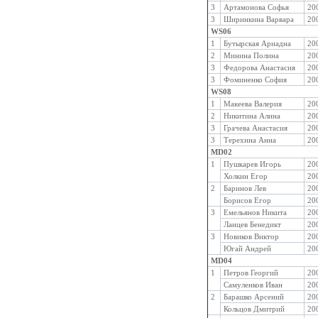
3
Артамонова Софья
20
3
Ширинкина Варвара
20
WS06
1
Бутырская Ариадна
20
2
Минина Полина
20
3
Федорова Анастасия
20
3
Фоминенко София
20
WS08
1
Макеева Валерия
20
2
Никитина Алина
20
3
Грачева Анастасия
20
3
Терехина Анна
20
MD02
1
Пушкарев Игорь
20
Холкин Егор
20
2
Баринов Лев
20
Борисов Егор
20
3
Емельянов Никита
20
Ланцев Бенедикт
20
3
Новиков Виктор
20
Югай Андрей
20
MD04
1
Петров Георгий
20
Самуленков Иван
20
2
Барашко Арсений
20
Кольцов Дмитрий
20