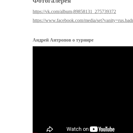
Фотогалерея
https://vk.com/album-89858131_275739372
https://www.facebook.com/media/set?vanity=rus.b
Андрей Антропов о турнире