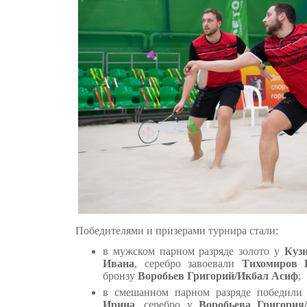
Победителями и призерами турнира стали:
в мужском парном разряде золото у
Кузн
Ивана
, серебро завоевали
Тихомиров 
бронзу
Воробьев Григорий/Икбал Асиф
;
в смешанном парном разряде победил
Ирина
, серебро у
Воробьева Григори