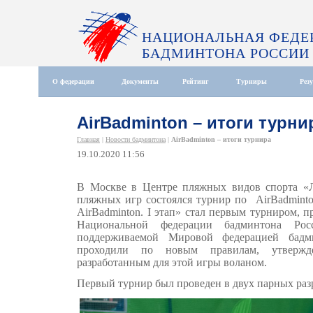
НАЦИОНАЛЬНАЯ ФЕДЕ
БАДМИНТОНА РОССИИ
О федерации
Документы
Рейтинг
Турниры
Рез
AirBadminton – итоги турни
Главная
|
Новости бадминтона
|
AirBadminton – итоги турнира
19.10.2020 11:56
В Москве в Центре пляжных видов спорта «Л
пляжных игр состоялся турнир по AirBadmin
AirBadminton. I этап» стал первым турниром, 
Национальной федерации бадминтона Ро
поддерживаемой Мировой федерацией бадм
проходили по новым правилам, утверж
разработанным для этой игры воланом.
Первый турнир был проведен в двух парных раз