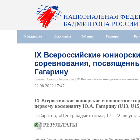
НАЦИОНАЛЬНАЯ ФЕДЕ
БАДМИНТОНА РОССИИ
О федерации
Документы
Рейтинг
Турниры
Рез
IX Всероссийские юниорск
соревнования, посвященны
Гагарину
Главная
|
Новости бадминтона
|
IX Всероссийские юниорские и юношеские..
22.08.2022 17:47
IX Всероссийские юниорские и юношеские со
первому космонавту Ю.А. Гагарину (U13, U15,
г. Саратов, «Центр бадминтона», 17 - 22 августа 2
РЕЗУЛЬТАТЫ
https://www.tournamentsoftware.com/tournament/6