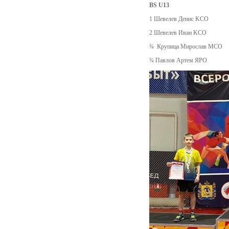
BS U13
1 Шевелев Денис KCO
2 Шевелев Иван KCO
¾ Крупица Мирослав MCO
¾ Павлов Артем ЯPO