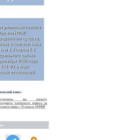
енский взнос
окументы на оплату
годного членского взноса за
соответствии с Уставом НФБР
ры