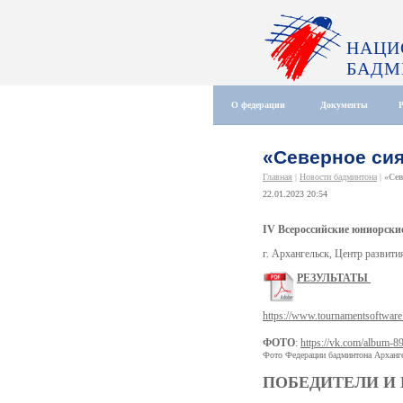
НАЦИ
БАДМ
О федерации
Документы
«Северное сия
Главная
|
Новости бадминтона
|
«Сев
22.01.2023 20:54
IV Всероссийские юниорские
г. Архангельск, Центр развити
РЕЗУЛЬТАТЫ
https://www.tournamentsoftwar
ФОТО
:
https://vk.com/album-
Фото Федерации бадминтона Арханге
ПОБЕДИТЕЛИ И