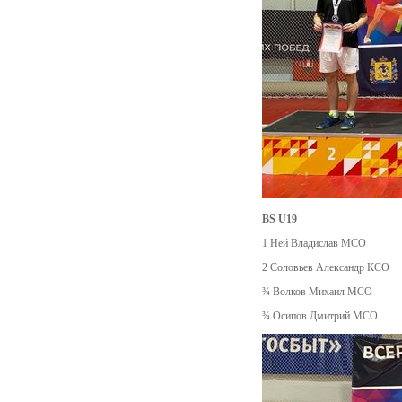
BS U19
1 Ней Владислав МСО
2 Соловьев Александр КСО
¾ Волков Михаил МСО
¾ Осипов Дмитрий МСО