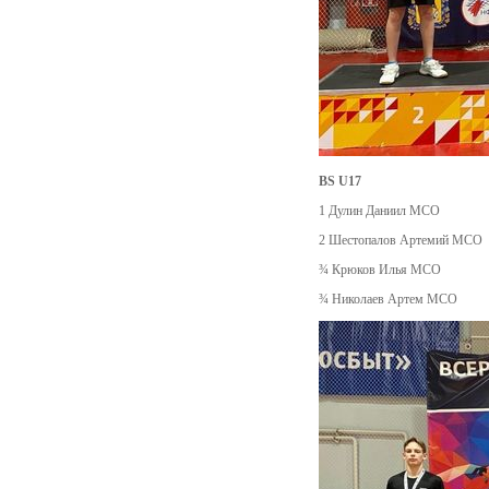
BS U17
1 Дулин Даниил МСО
2 Шестопалов Артемий МСО
¾ Крюков Илья МСО
¾ Николаев Артем МСО