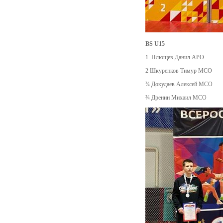
BS U15
1 Плющев Данил АРО
2 Шкуренков Тимур MCO
¾ Докудаев Алексей MCO
¾ Дренин Михаил MCO