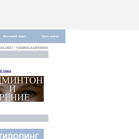
Массовый спорт
Пресс-центр
 по сайту
|
добавить в избранное
 vision