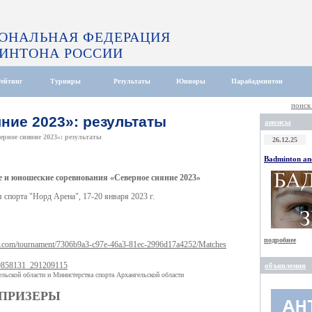
ОНАЛЬНАЯ ФЕДЕРАЦИЯ
ИНТОНА РОССИИ
Рейтинг
Турниры
Результаты
Юниоры
Парабадминтон
поиск
ние 2023»: результаты
анонсы
ерное сияние 2023»: результаты
26.12.25
Badminton and
 и юношеские соревнования «Северное сияние 2023»
я спорта "Норд Арена", 17-20 января 2023 г.
подробнее
e.com/tournament/7306b9a3-c97e-46a3-81ec-2996d17a4252/Matches
89858131_291209115
объявления
льской области и Министерства спорта Архангельской области
 ПРИЗЕРЫ