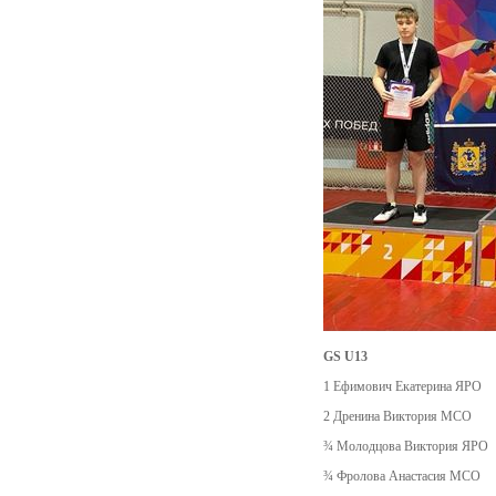
GS U13
1 Ефимович Екатерина ЯPO
2 Дренина Виктория MCO
¾ Молодцова Виктория ЯPO
¾ Фролова Анастасия MCO