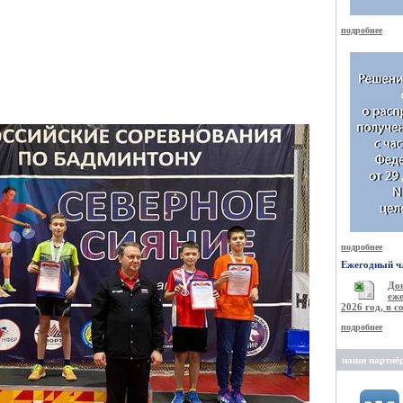
подробнее
подробнее
Ежегодный чл
Д
еже
2026 год, в 
подробнее
наши партнё