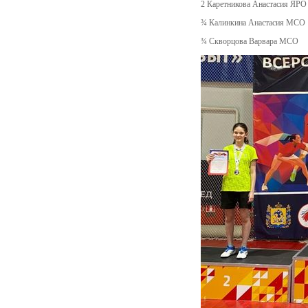
2 Каретникова Анастасия ЯРО
¾ Калинкина Анастасия МСО
¾ Скворцова Варвара МСО