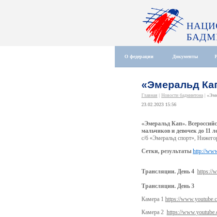
НАЦИ
БАДМ
О федерации
Документы
«Эмеральд Кап
Главная
|
Новости бадминтона
|
«Эме
23.02.2023 15:56
«Эмеральд Кап». Всероссий
мальчиков и девочек до 11 л
с/б «Эмеральд спорт», Нижегор
Сетки, результаты
http://ww
Трансляции. День 4
https:/
Трансляции. День 3
Камера 1
https://www.youtube
Камера 2
https://www.youtube