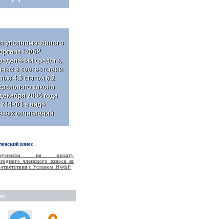
енский взнос
окументы на оплату
годного членского взноса за
соответствии с Уставом НФБР
ры