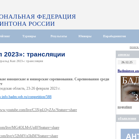
ОНАЛЬНАЯ ФЕДЕРАЦИЯ
ИНТОНА РОССИИ
Рейтинг
Турниры
Результаты
Юниоры
Парабадминтон
поиск
 2023»: трансляции
анонсы
ральд Кап 2023»: трансляции
26.12.25
Badminton and
ские юношеские и юниорские соревнования. Соревнования среди
ет
одская область, 23-26 февраля 2023 г.
w.info.badm.spb.ru/competition/588
подробнее
/www.youtube.com/live/C3XjpLOyZAs?feature=share
объявления
.com/live/MG4OLMvUpI0?feature=share
.com/live/v52bMVn5hIM?feature=share