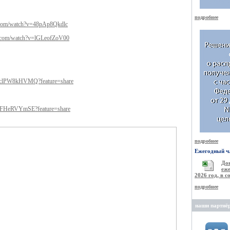
подробнее
.com/watch?v=48pAp8Qkdlc
e.com/watch?v=lGLeofZoV00
/GclPW8kHVMQ?feature=share
/aJFHeRVYmSE?feature=share
подробнее
Ежегодный чл
Д
еже
2026 год, в 
подробнее
наши партнё