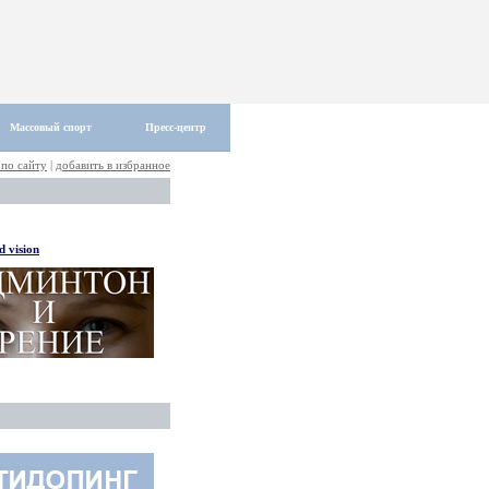
Массовый спорт
Пресс-центр
 по сайту
|
добавить в избранное
 vision