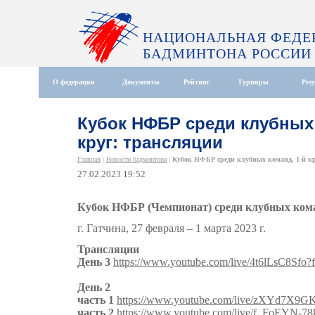
НАЦИОНАЛЬНАЯ ФЕДЕ
БАДМИНТОНА РОССИИ
О федерации
Документы
Рейтинг
Турниры
Рез
Кубок НФБР среди клубных 
круг: трансляции
Главная
|
Новости бадминтона
|
Кубок НФБР среди клубных команд, 1-й кру
27.02.2023 19:52
Кубок НФБР (Чемпионат) среди клубных команд
г. Гатчина, 27 февраля – 1 марта 2023 г.
Трансляции
День 3
https://www.youtube.com/live/4t6lLsC8Sfo?f
День 2
часть 1
https://www.youtube.com/live/zXYd7X9GK
часть 2
https://www.youtube.com/live/f_FoEYN-78k