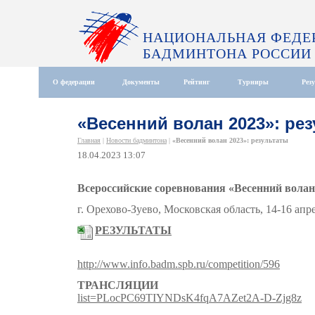
НАЦИОНАЛЬНАЯ ФЕДЕ
БАДМИНТОНА РОССИИ
О федерации
Документы
Рейтинг
Турниры
Рез
«Весенний волан 2023»: ре
Главная
|
Новости бадминтона
|
«Весенний волан 2023»: результаты
18.04.2023 13:07
Всероссийские соревнования «Весенний волан
г. Орехово-Зуево, Московская область, 14-16 апре
РЕЗУЛЬТАТЫ
http://www.info.badm.spb.ru/competition/596
ТРАНСЛЯЦИИ
list=PLocPC69TIYNDsK4fqA7AZet2A-D-Zjg8z