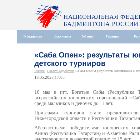
НАЦИОНАЛЬНАЯ ФЕДЕ
БАДМИНТОНА РОССИИ
О федерации
Документы
Рейтинг
Турниры
Рез
«Саба Опен»: результаты ю
детского турниров
Главная
|
Новости бадминтона
|
«Саба Опен»: результаты юношеского и детс
19.05.2023 17:06
16 мая в пгт. Богатые Сабы (Республика Т
всероссийских юношеских соревнований «Са
среди мальчиков и девочек до 11 лет.
Призерами турниров стали представители
Нижегородской области и Республики Татарстан
Абсолютными победителями юношеских соре
Айназ (Республика Татарстан) и Ахметова Ралин
выступающие в возрастной группе до 15 лет.