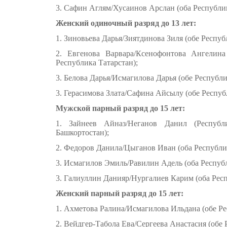
3. Сафин Аглям/Хусаинов Арслан (оба Республик
Женский одиночный разряд до 13 лет:
1. Зиновьева Дарья/Зиятдинова Зиля (обе Респуб
2. Евгенова Варвара/Ксенофонтова Ангелина
Республика Татарстан);
3. Белова Дарья/Исмагилова Дарья (обе Республи
3. Герасимова Злата/Сафина Айсылу (обе Респуб
Мужской парный разряд до 15 лет:
1. Зайнеев Айназ/Неганов Данил (Республи
Башкортостан);
2. Федоров Данила/Цыганов Иван (оба Республик
3. Исмагилов Эмиль/Равилин Адель (оба Республ
3. Галиуллин Данияр/Нургалиев Карим (оба Респ
Женский парный разряд до 15 лет:
1. Ахметова Ралина/Исмагилова Ильдана (обе Ре
2. Вейдгер-Табола Ева/Сергеева Анастасия (обе 