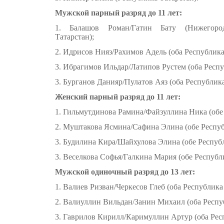
Мужской парный разряд до 11 лет:
1. Балашов Роман/Гатин Бату (Нижегородс
Татарстан);
2. Идрисов Нияз/Рахимов Адель (оба Республика
3. Ибрагимов Ильдар/Латипов Рустем (оба Респу
3. Бурганов Данияр/Пулатов Аяз (оба Республика
Женский парный разряд до 11 лет:
1. Гильмутдинова Рамина/Файзуллина Ника (обе 
2. Муштакова Ясмина/Сафина Элина (обе Респуб
3. Будилина Кира/Шайхулова Элина (обе Республ
3. Веселкова Софья/Галкина Мария (обе Республ
Мужской одиночный разряд до 13 лет:
1. Валиев Ризван/Черкесов Глеб (оба Республика
2. Валиуллин Вильдан/Занин Михаил (оба Респуб
3. Гаврилов Кирилл/Каримуллин Артур (оба Респ