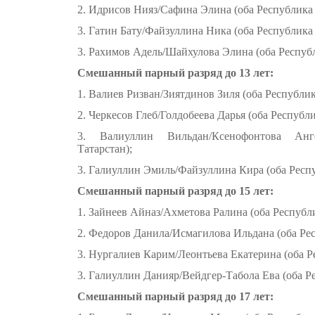
2. Идрисов Нияз/Сафина Элина (оба Республика 
3. Гатин Бату/Файзуллина Ника (оба Республика 
3. Рахимов Адель/Шайхулова Элина (оба Республ
Смешанный парный разряд до 13 лет:
1. Валиев Ризван/Зиятдинов Зиля (оба Республик
2. Черкесов Глеб/Голдобеева Дарья (оба Республи
3. Валиуллин Вильдан/Ксенофонтова Анг
Татарстан);
3. Галиуллин Эмиль/Файзуллина Кира (оба Респу
Смешанный парный разряд до 15 лет:
1. Зайнеев Айназ/Ахметова Ралина (оба Республи
2. Федоров Данила/Исмагилова Ильдана (оба Рес
3. Нургалиев Карим/Леонтьева Екатерина (оба Р
3. Галиуллин Данияр/Вейдгер-Табола Ева (оба Р
Смешанный парный разряд до 17 лет: