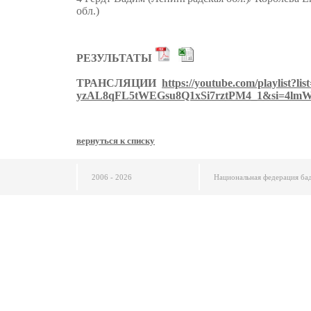
обл.)
РЕЗУЛЬТАТЫ
ТРАНСЛЯЦИИ
https://youtube.com/playlist?lis
yzAL8qFL5tWEGsu8Q1xSi7rztPM4_1&si=4lm
вернуться к списку
2006 - 2026
Национальная федерация ба