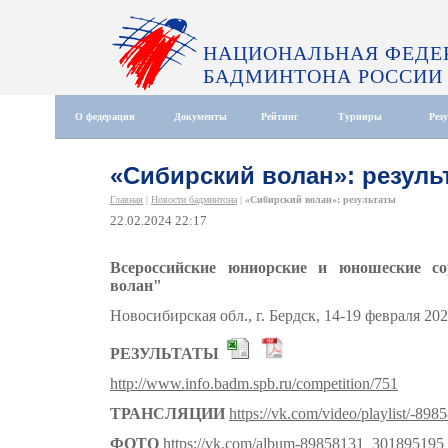
НАЦИОНАЛЬНАЯ ФЕДЕ
БАДМИНТОНА РОССИИ
О федерации
Документы
Рейтинг
Турниры
Рез
«Сибирский волан»: резуль
Главная
|
Новости бадминтона
|
«Сибирский волан»: результаты
22.02.2024 22:17
Всероссийские юниорские и юношеские с
волан"
Новосибирская обл., г. Бердск, 14-19 февраля 202
РЕЗУЛЬТАТЫ
http://www.info.badm.spb.ru/competition/751
ТРАНСЛЯЦИИ
https://vk.com/video/playlist/-89
ФОТО
https://vk.com/album-89858131_301895195