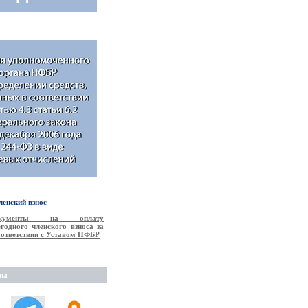
енский взнос
окументы на оплату
годного членского взноса за
соответствии с Уставом НФБР
ры