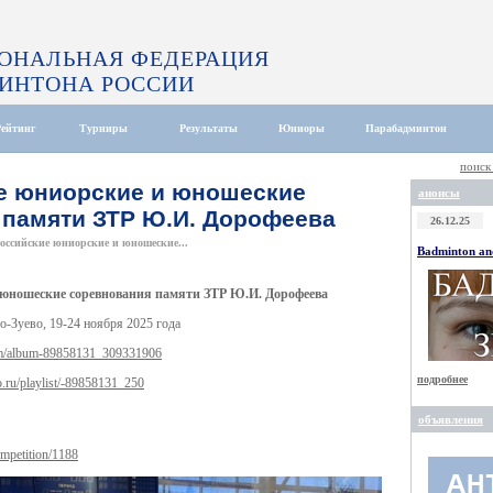
ОНАЛЬНАЯ ФЕДЕРАЦИЯ
ИНТОНА РОССИИ
Рейтинг
Турниры
Результаты
Юниоры
Парабадминтон
поиск
е юниорские и юношеские
анонсы
 памяти ЗТР Ю.И. Дорофеева
26.12.25
оссийские юниорские и юношеские...
Badminton and
 юношеские соревнования памяти ЗТР Ю.И. Дорофеева
о-Зуево, 19-24 ноября 2025 года
com/album-89858131_309331906
подробнее
o.ru/playlist/-89858131_250
объявления
ompetition/1188