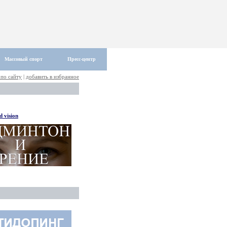
Массовый спорт
Пресс-центр
 по сайту
|
добавить в избранное
 vision