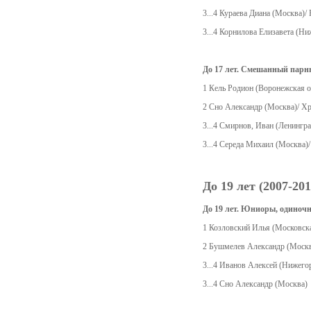
3...4 Кураева Диана (Москва)/
3...4 Корнилова Елизавета (Ни
До 17 лет. Смешанный парн
1 Кель Родион (Воронежская о
2 Сно Александр (Москва)/ Х
3...4 Смирнов, Иван (Ленингр
3...4 Середа Михаил (Москва)/
До 19 лет (2007-2011
До 19 лет. Юниоры, одиноч
1 Козловский Илья (Московска
2 Бушмелев Александр (Моск
3...4 Иванов Алексей (Нижего
3...4 Сно Александр (Москва)