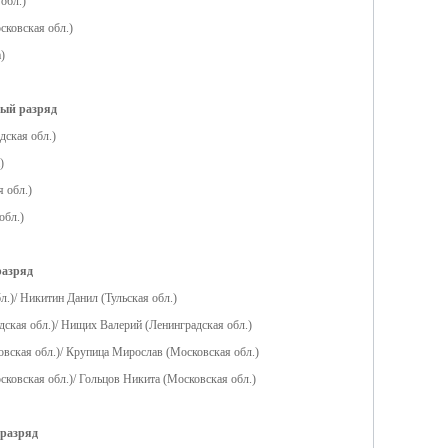
обл.)
сковская обл.)
)
ный разряд
дская обл.)
)
я обл.)
обл.)
разряд
л.)/ Никитин Данил (Тульская обл.)
ская обл.)/ Нищих Валерий (Ленинградская обл.)
овская обл.)/ Крупица Мирослав (Московская обл.)
сковская обл.)/ Гольцов Никита (Московская обл.)
 разряд