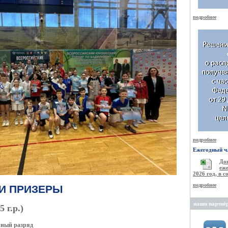
подробнее
подробнее
Ежегодный чл
Д
еже
2026 год, в 
подробнее
И ПРИЗЕРЫ
наши партнё
 г.р.)
чный разряд