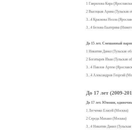
1 Гаврилова Кира (Ярославска
2 Высоцкая Арина (Тульская об
3...4 Краснова Нелли (Яросла
3...4 Белова Екатерина (Нижег
До 15 лет. Смешанный парн
1 Никитин Данил (Тульская обл
2 Богатырев Иван (Тульская об
3...4 Павлов Артем (Ярославск
3...4 Александров Георгий (Мо
До 17 лет (2009-2012
До 17 лет. Юноши, одиночн
1 Легченко Елисей (Москва)
2 Середа Михаил (Москва)
3...4 Никитин Данил (Тульская 