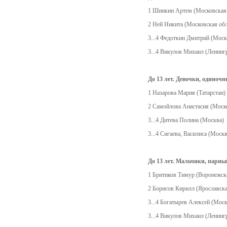
1 Шинкин Артем (Московская 
2 Ней Никита (Московская обл
3...4 Федоткин Дмитрий (Моск
3...4 Викулов Михаил (Ленингр
До 13 лет. Девочки, одино
1 Назарова Мария (Татарстан)
2 Самойлова Анастасия (Моско
3...4 Дитева Полина (Москва)
3...4 Сигаева, Василиса (Москв
До 13 лет. Мальчики, парны
1 Бритиков Тимур (Воронежска
2 Борисов Кирилл (Ярославска
3...4 Богатырев Алексей (Мос
3...4 Викулов Михаил (Ленингр