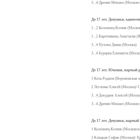
3...4 Дренин Михаил (Московс
До 17 лет. Девушки, одиноч
1...2 Коломиец Ксения (Москов
1...2 Каретникова Анастасия (
3...4 Пухова Диана (Москва)
3...4 Бурцева Елизавета (Моск
До 17 лет. Юноши, парный 
1 Кель Родион (Воронежская о
2 Легченко Елисей (Москва)/ 
3...4 Докудаев Алексей (Моск
3...4 Дренин Михаил (Московск
До 17 лет. Девушки, парный
1 Коломиец Ксения (Московска
2 Кляцкая София (Москва)/ Х