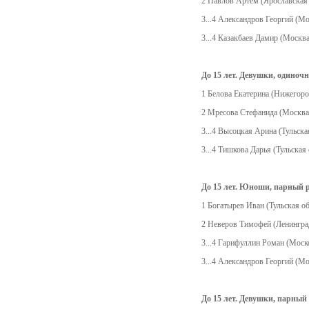
2 Павлов Артем (Ярославская 
3...4 Александров Георгий (Мо
3...4 Казакбаев Дамир (Москва
До 15 лет. Девушки, одиноч
1 Белова Екатерина (Нижегоро
2 Мресова Стефанида (Москва
3...4 Высоцкая Арина (Тульска
3...4 Тишкова Дарья (Тульская 
До 15 лет. Юноши, парный 
1 Богатырев Иван (Тульская об
2 Неверов Тимофей (Ленинград
3...4 Гарифуллин Роман (Моск
3...4 Александров Георгий (Мо
До 15 лет. Девушки, парный