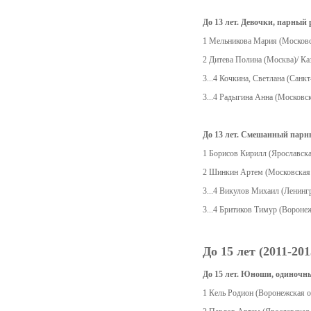
До 13 лет. Девочки, парный
1 Мельникова Мария (Московск
2 Дитева Полина (Москва)/ Ка
3...4 Кочкина, Светлана (Санк
3...4 Радыгина Анна (Московс
До 13 лет. Смешанный парн
1 Борисов Кирилл (Ярославска
2 Шинкин Артем (Московская о
3...4 Викулов Михаил (Ленинг
3...4 Бритиков Тимур (Вороне
До 15 лет (2011-2013
До 15 лет. Юноши, одиночн
1 Кель Родион (Воронежская о