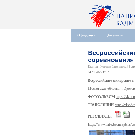
НАЦИ
БАДМ
О федерации
Документы
Всероссийски
соревнования
Главная
|
Новости бадминтона
|
Всер
24.11.2025 17:31
Всероссийские юниорские и
Московская область, г. Орехов
ФОТОАЛЬБОМ
https://vk.
ТРАНСЛЯЦИИ
https://vkvide
РЕЗУЛЬТАТЫ
https://www.info.badm.spb.ru/c