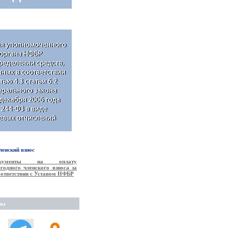
енский взнос
окументы на оплату
годного членского взноса за
соответствии с Уставом НФБР
ры