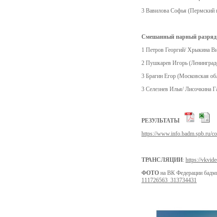
3 Вавилова Софья (Пермский к
Смешанный парный разряд
1 Петров Георгий/ Хрыкина Ви
2 Пушкарев Игорь (Ленинградс
3 Брагин Егор (Московская об
3 Селезнев Илья/ Лисочкина Г
РЕЗУЛЬТАТЫ
https://www.info.badm.spb.ru/c
ТРАНСЛЯЦИИ
:
https://vkvid
ФОТО
на ВК Федерации бадми
111726563_313734431