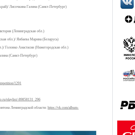
рай)/ Лисочкина Галина (Санкт-Петербург)
ктория (Ленинградская обл.)
кая обл.)/ Янбаева Марина (Беларусь)
л.)/ Головко Анастасия (Нижегородская обл.)
алина (Санкт-Петербург)
ompetition/1291
eo.ru/playlist/-89858131_296
нтона Ленинградской области:
https://vk.com/album-