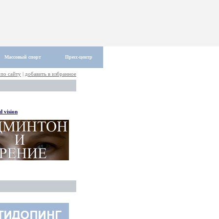
Массовый спорт
Пресс-центр
 по сайту
|
добавить в избранное
 vision