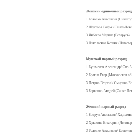
Женский одиночный разряд
1 Головко Анастасия (Нижегор
2 Шустова Софья (Санкт-Пете
3 Янбаева Марина (Беларусь)
3 Николаенко Ксения (Нижегор
Мужской парный разряд
1 Бушмелев Александр/ Сно А
2 Брагин Егор (Московская об
3 Петров Георгий/ Смирнов Ег
3 Барканов Андрей (Санкт-Пет
Женский парный разряд
1 Боярун Анастасия/ Харламп
2 Хрыкина Виктория (Ленингра
3 Головко Анастасия/ Ермолен