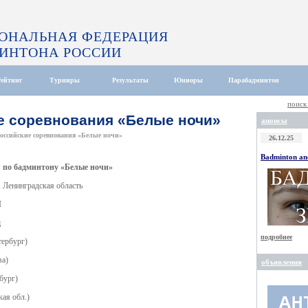
ОНАЛЬНАЯ ФЕДЕРАЦИЯ
ИНТОНА РОССИИ
Рейтинг
Турниры
Результаты
Юниоры
Парабадминтон
поиск
е соревнования «Белые ночи»
анонсы
оссийские соревнования «Белые ночи»
26.12.25
Badminton and
я по бадминтону «Белые ночи»
а, Ленинградская область
Ы
д
подробнее
тербург)
ва)
объявления
бург)
ая обл.)