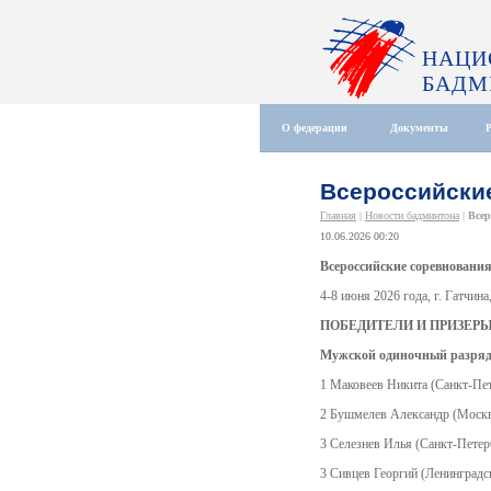
НАЦИ
БАДМ
О федерации
Документы
Всероссийски
Главная
|
Новости бадминтона
|
Всер
10.06.2026 00:20
Всероссийские соревновани
4-8 июня 2026 года, г. Гатчин
ПОБЕДИТЕЛИ И ПРИЗЕР
Мужской одиночный разря
1 Маковеев Никита (Санкт-Пе
2 Бушмелев Александр (Моск
3 Селезнев Илья (Санкт-Петер
3 Сивцев Георгий (Ленинградск