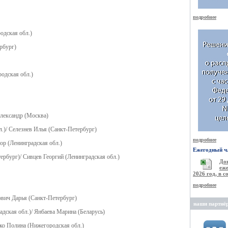
подробнее
одская обл.)
рбург)
одская обл.)
лександр (Москва)
л.)/ Селезнев Илья (Санкт-Петербург)
подробнее
ор (Ленинградская обл.)
Ежегодный чл
ербург)/ Сивцев Георгий (Ленинградская обл.)
Д
еже
2026 год, в 
подробнее
ович Дарья (Санкт-Петербург)
наши партнё
дская обл.)/ Янбаева Марина (Беларусь)
ко Полина (Нижегородская обл.)