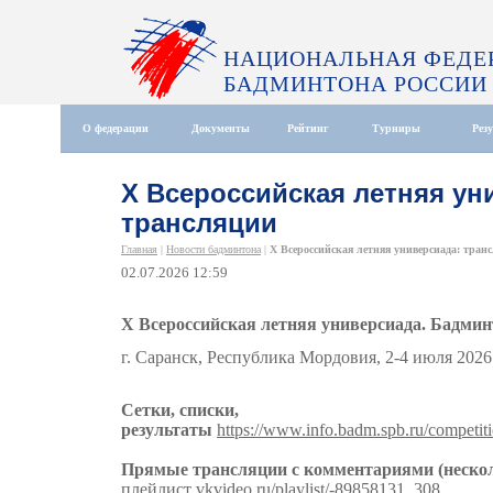
НАЦИОНАЛЬНАЯ ФЕДЕ
БАДМИНТОНА РОССИИ
О федерации
Документы
Рейтинг
Турниры
Рез
X Всероссийская летняя ун
трансляции
Главная
|
Новости бадминтона
|
X Всероссийская летняя универсиада: тран
02.07.2026 12:59
X Всероссийская летняя универсиада. Бадмин
г. Саранск, Республика Мордовия, 2-4 июля 2026 
Сетки, списки,
результаты
https://www.info.badm.spb.ru/competit
Прямые трансляции с комментариями (нескол
плейлист
vkvideo.ru/playlist/-89858131_308