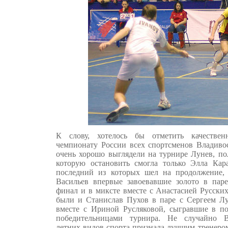
К слову, хотелось бы отметить качествен
чемпионату России всех спортсменов Владивос
очень хорошо выглядели на турнире Лунев, по
которую остановить смогла только Элла Кар
последний из которых шел на продолжение,
Васильев впервые завоевавшие золото в пар
финал и в миксте вместе с Анастасией Русски
были и Станислав Пухов в паре с Сергеем Л
вместе с Ириной Русляковой, сыгравшие в п
победительницами турнира. Не случайно В
летних видов спорта признала лучшим тренеро