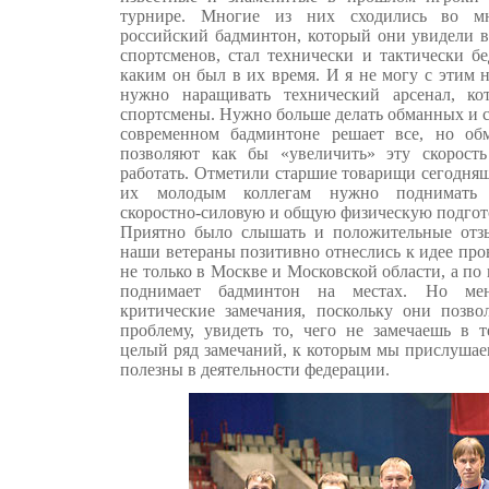
турнире. Многие из них сходились во м
российский бадминтон, который они увидели 
спортсменов, стал технически и тактически б
каким он был в их время. И я не могу с этим н
нужно наращивать технический арсенал, к
спортсмены. Нужно больше делать обманных и с
современном бадминтоне решает все, но о
позволяют как бы «увеличить» эту скорост
работать. Отметили старшие товарищи сегодняш
их молодым коллегам нужно поднимать в
скоростно-силовую и общую физическую подгот
Приятно было слышать и положительные отзы
наши ветераны позитивно отнеслись к идее пр
не только в Москве и Московской области, а по 
поднимает бадминтон на местах. Но мен
критические замечания, поскольку они позво
проблему, увидеть то, чего не замечаешь в т
целый ряд замечаний, к которым мы прислушаем
полезны в деятельности федерации.