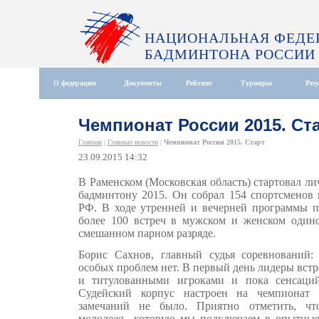
НАЦИОНАЛЬНАЯ ФЕДЕ
БАДМИНТОНА РОССИИ
О федерации
Документы
Рейтинг
Турниры
Рез
Чемпионат России 2015. Ст
Главная
|
Главные новости
|
Чемпионат России 2015. Старт
23.09.2015 14:32
В Раменском (Московская область) стартовал л
бадминтону 2015. Он собрал 154 спортсменов 
РФ. В ходе утренней и вечерней программы п
более 100 встреч в мужском и женском одино
смешанном парном разряде.
Борис Сахнов, главный судья соревнований:
особых проблем нет. В первый день лидеры вст
и титулованными игроками и пока сенсаци
Судейский корпус настроен на чемпионат
замечаний не было. Приятно отметить, чт
молодежь, которую мы подключаем в опытные