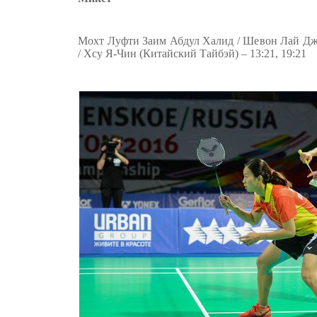
Мохт Луфти Заим Абдул Халид / Шевон Лай Дж
/ Хсу Я-Чин (Китайский Тайбэй) – 13:21, 19:21