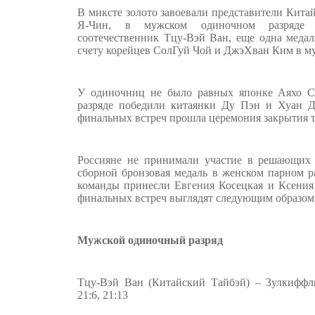
В миксте золото завоевали представители Кита
Я-Чин, в мужском одиночном разряде 
соотечественник Тцу-Вэй Ван, еще одна медал
счету корейцев СолГуй Чой и ДжэХван Ким в му
У одиночниц не было равных японке Аяхо С
разряде победили китаянки Ду Пэн и Хуан Д
финальных встреч прошла церемония закрытия 
Россияне не принимали участие в решающих 
сборной бронзовая медаль в женском парном р
команды принесли Евгения Косецкая и Ксения
финальных встреч выглядят следующим образом
Мужской одиночный разряд
Тцу-Вэй Ван (Китайский Тайбэй) – Зулкиффл
21:6, 21:13