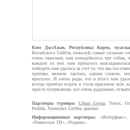
Ким ДжэХван, Республика Корея, мужск
Китайского Тайбэя, пожалуй, самые сильные со
очень тяжелым, нам понадобилось три гейма, 
каждом из них нам пришлось выкладыватьс
победить нам удалось за счет то, что мы постоя
приемы, меняли тактику, одним словом, пыт
врасплох. И очень рады, что в итоге нам удало
всегда приятно играть в столь красивом зале, к
просто потрясающе, все очень радушные, отзыв
Партнеры турнира:
Urban Group
, Yonex, On
Prolink, Nornickel, Gerflor, qiaodan.
Информационные партнеры:
«Интерфакс», 
«Раменское ТВ», «Родник».