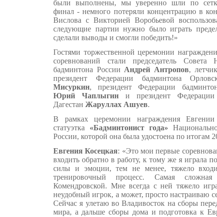
были выполнены, мы уверенно шли по сетк
финал - немного потеряли концентрацию в кон
Вислова с Викторией Воробьевой воспользов
следующие партии нужно было играть преде
сделали выводы и смогли победить!»
Гостями торжественной церемонии награждени
соревнований стали председатель Совета 
бадминтона России
Андрей
Антропов
, летчи
президент Федерации бадминтона Орлов
Мисуркин
, президент Федерации бадминто
Юрий Чаплыгин
и президент Федерации 
Дагестан
Жаруллах Ашуев
.
В рамках церемонии награждения Евгении
статуэтка
«Бадминтонист года»
Национально
России, которой она была удостоена по итогам 2
Евгения Косецкая
: «Это мои первые соревнова
входить обратно в работу, к тому же я играла п
силы и эмоции, тем не менее, тяжело входи
тренировочный процесс. Самая сложн
Комендровской. Мне всегда с ней тяжело игра
неудобный игрок, а может, просто настраиваю с
Сейчас я улетаю во Владивосток на сборы пер
мира, а дальше сборы дома и подготовка к Ев