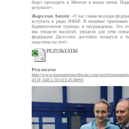
будут проходить в Минске в конце июня. Над
результат».
Жаруллах Ашуев
: «У нас самая молодая федер
вступить в ряды НФБР. Я впервые принимаю 
бадминтонном турнире, в награждении. Это оч
мы увидели масштаб, увидели для себя новы
федерация Дагестана достойно вольется в
нацелены на это!»
РЕЗУЛЬТАТЫ
Результаты сор
http://www.tournamentsoftware.com/sport/tournam
451F-94E2-5D1EE4538091