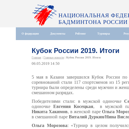
НАЦИОНАЛЬНАЯ ФЕДЕ
БАДМИНТОНА РОССИИ
О федерации
Документы
Рейтинг
Турниры
Рез
Кубок России 2019. Итоги
Главная
|
Главные новости
|
Кубок России 2019. Итоги
06.05.2019 14:50
5 мая в Казани завершился Кубок России по
соревнований стали 117 спортсменов из 15 ре
турнира были определены среди мужчин и женщ
смешанном разрядах.
Победителями стали: в мужской одиночке
С
одиночке
Евгения Косецкая
, в мужской п
Никита Хакимов
, в женской паре
Ольга Мороз
в смешанной паре
Виталий Дуркин/Нина Висл
Ольга Морозова
: «Турнир в целом получилс