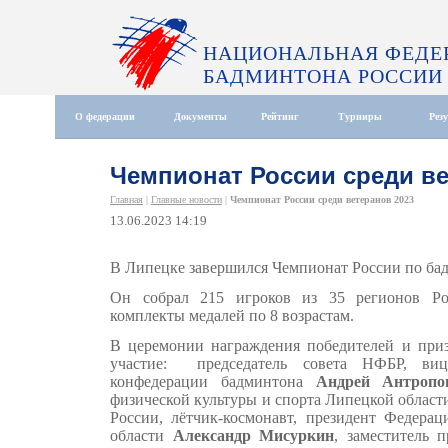
НАЦИОНАЛЬНАЯ ФЕДЕ
БАДМИНТОНА РОССИИ
О федерации
Документы
Рейтинг
Турниры
Рез
Чемпионат России среди ве
Главная
|
Главные новости
|
Чемпионат России среди ветеранов 2023
13.06.2023 14:19
В Липецке завершился Чемпионат России по бад
Он собрал 215 игроков из 35 регионов Ро
комплекты медалей по 8 возрастам.
В церемонии награждения победителей и при
участие: председатель совета НФБР, вице
конфедерации бадминтона
Андрей Антропо
физической культуры и спорта Липецкой облас
России, лётчик-космонавт, президент Федера
области
Александр Мисуркин
, заместитель 