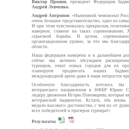
Виктор Пронин
, президент Федерации бадм
Андрей Левченко
.
Андрей Антропов
: «Нынешний чемпионат Росс
очень большое представительство, одно из самы
И при этом чувствовалась прекрасная, позитивн
наверное, главное на таких соревнованиях.
серьезной борьбы. В целом, соревнова
организационном уровне, за что мы благода
области.
Наша федерация намерена и в дальнейшем раз
сейчас мы активно обсуждаем расширение
турниров, охват новых городов для их пр
планируем продвигать наших бадминт
международной арене даже в наше непростое вр
Особенную благодарность хотелось бы 
ветеранского направления в НФБР Юрию С
лидеру движения Игорю Пономареву, которые в
ветеранский бадминтон. Кстати, оба вновь 
медали высокого достоинства, с чем их от души
всех победителей и призеров турнира!»
Результаты