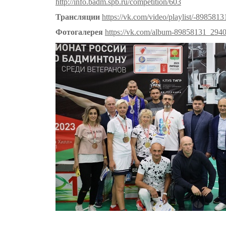
http://info.badm.spb.ru/competition/603
Трансляции
https://vk.com/video/playlist/-898581
Фотогалерея
https://vk.com/album-89858131_294