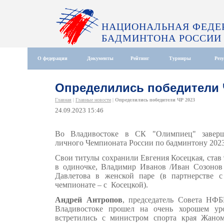
НАЦИОНАЛЬНАЯ ФЕДЕ
БАДМИНТОНА РОССИИ
О федерации
Документы
Рейтинг
Турниры
Рез
Определились победители 
Главная
|
Главные новости
|
Определились победители ЧР 2023
24.09.2023 15:46
Во Владивостоке в СК "Олимпиец" завер
личного Чемпионата России по бадминтону 2023
Свои титулы сохранили Евгения Косецкая, став 
в одиночке, Владимир Иванов /Иван Созонов
Давлетова в женской паре (в партнерстве 
чемпионате – с Косецкой).
Андрей Антропов
, председатель Совета НФБ
Владивостоке прошел на очень хорошем ур
встретились с министром спорта края Жано