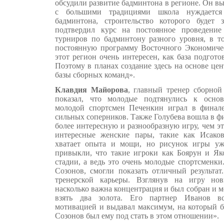
обсудили развитие бадминтона в регионе. Он вы
с большими традициями школа нуждается
бадминтона, строительство которого будет 
подтвердил курс на постоянное проведени
турниров по бадминтону разного уровня, в т
постоянную программу Восточного Экономиче
этот регион очень интересен, как база подгото
Поэтому в планах создание здесь на основе це
базы сборных команд».
Клавдия Майорова
, главный тренер сборной
показал, что молодые подтянулись к основ
молодой спортсмен Печенкин играл в финале
сильных соперников. Также Голубева вошла в фи
более интересную и разнообразную игру, чем э
интересные женские пары, такие как Исаков
хватает опыта и мощи, но рисунок игры у
привыкли, что такие игроки как Боярун и Як
стадии, а ведь это очень молодые спортсменки.
Созонов, смогли показать отличный результат
тренерской карьеры. Взглянув на игру но
насколько важна концентрация и был собран и м
взять два золота. Его партнер Иванов вс
мотивацией и выдавал максимум, на который бы
Созонов был ему под стать в этом отношении».