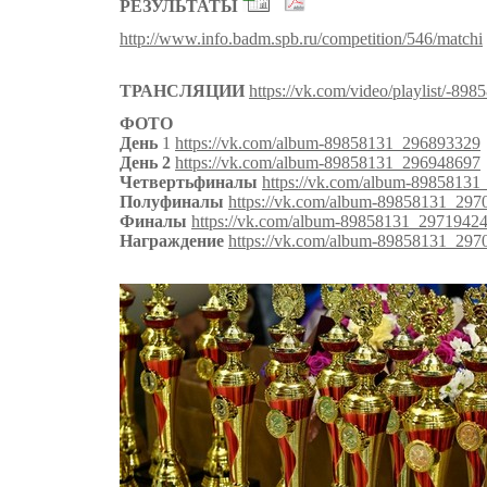
РЕЗУЛЬТАТЫ
http://www.info.badm.spb.ru/competition/546/matchi
ТРАНСЛЯЦИИ
https://vk.com/video/playlist/-89
ФОТО
День
1
https://vk.com/album-89858131_296893329
День 2
https://vk.com/album-89858131_296948697
Четвертьфиналы
https://vk.com/album-8985813
Полуфиналы
https://vk.com/album-89858131_297
Финалы
https://vk.com/album-89858131_2971942
Награждение
https://vk.com/album-89858131_297