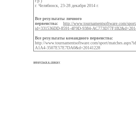
г.р.)
г. Челябинск, 23-28 декабря 2014 г.
Все результаты личного
первенства:
http://www.tournamentsoftware.com/sport
id=331536DD-8591-4F9D-9384-AC773D77F1B2&d=201
Все результаты командного первенства:
http://www.tournamentsoftware.com/sport/matches.aspx?
A1A4-3507E57E7DA0&d=20141228
вернуться к списку