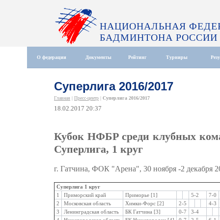
НАЦИОНАЛЬНАЯ ФЕДЕ
БАДМИНТОНА РОССИИ
О федерации
Документы
Рейтинг
Турниры
Рез
Суперлига 2016/2017
Главная
|
Пресс-центр
|
Суперлига 2016/2017
18.02.2017 20:37
Кубок НФБР среди клубных коман
Суперлига, 1 круг
г. Гатчина, ФОК "Арена", 30 ноября -2 декабря 2
Суперлига 1 круг
1
Приморский край
Приморье [1]
5-2
7-0
2
Московская область
Химки-Форс [2]
2-5
4-3
3
Ленинградская область
БК Гатчина [3]
0-7
3-4