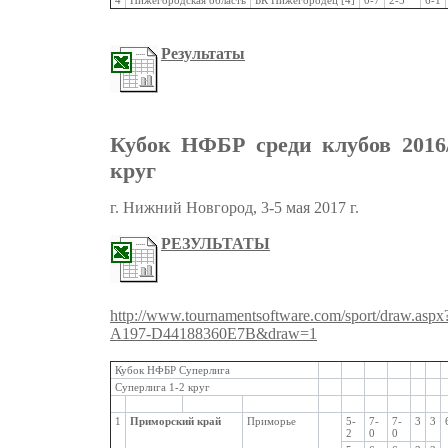
4
Нижегородская область
БК Нижегородец [4]
0-7
2-5
6-1
Результаты
Кубок НФБР среди клубов 2016/
круг
г. Нижний Новгород, 3-5 мая 2017 г.
РЕЗУЛЬТАТЫ
http://www.tournamentsoftware.com/sport/draw.as
A197-D44188360E7B&draw=1
Кубок НФБР Суперлига
Суперлига 1-2 круг
1
Приморский край
Приморье
5-
7-
7-
3
3
2
0
0