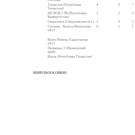
Татарстан (Республика
4
3
7
Татарстан)
ЦП ВСМ 2 РБ (Республика
1
2
3
Башкортостан)
Свердловск (Свердловская обл.)
2
0
2
Спутник - Калуга (Калужская
0
1
1
обл.)
Волга-Юниор (Саратовская
обл.)
Приморье 3 (Приморский
край)
Идель (Республика Татарстан)
вернуться к списку