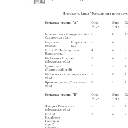
Итоговая таблица "Высшая лига после двух 
Команды группы "А"
Очки
Очки
С
1круг
2 круг
оч
Большая Волга (Самарская обл./
6
6
1
Саратовская обл.)
Пермские
(Пермский
5
4
9
медведи
край)
ЦП ВСМ РБ (Республика
4
4
8
Башкортостан)
БК Химки - Ховрино
3
4
7
(Московская обл.)
Приморье 2
2
2
4
(Приморский край)
БК Гатчина 2 (Ленинградская
1
0
1
обл.)
Крепкий орешек (Московская
0
1
1
обл.)
Команды группы "Б"
Очки
Очки
С
1круг
2 круг
оч
Фаворит Раменское 2
5
5
1
(Московская обл.)
ШВСМ
3
4
7
Измайлово
Соколиная
гора 2
(Москва)