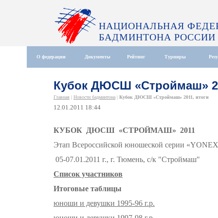
НАЦИОНАЛЬНАЯ ФЕДЕ
БАДМИНТОНА РОССИИ
О федерации
Документы
Рейтинг
Турниры
Рез
Кубок ДЮСШ «Строймаш» 20
Главная
|
Новости бадминтона
|
Кубок ДЮСШ «Строймаш» 2011, итоги
12.01.2011 18:44
КУБОК ДЮСШ «СТРОЙМАШ» 2011
Этап Всероссийской юношеской серии «YONE
05-07.01.2011 г., г. Тюмень, с/к "Строймаш"
Список участников
Итоговые таблицы
юноши и девушки 1995-96 г.р.
юноши и девушки 1997-98 г.р.