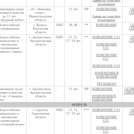
Заявка на трансфер,
проживание
евнования среди
с/б «Эмеральд
11 лет
НР
ИЗВЕЩЕНИЕ
С
ьчиков и девочек
спорт»,
СП
до 11 лет
Нижегородская
Заявка на трансфер,
умрудный кубок»
область
проживание
Всероссийские
г. Калуга,
ЕКП
М, Ж
**
ИЗВЕЩЕНИЕ
С
соревнования
Калужская
СП
область
Всероссийские
г. Архангельск,
ЕКП
13, 15,
**
ИЗВЕЩЕНИЕ U13
С
юниорские и
Архангельская
17, 19 лет
СП
юношеские
область
ИЗВЕЩЕНИЕ
соревнования
U15
еверное сияние»
ИЗВЕЩЕНИЕ
U17
ИЗВЕЩЕНИЕ U19
ИЗМЕНЕНИЯ В
ИЗВЕЩЕНИЯ
РЕГЛАМЕНТ
внования среди
г. Архангельск,
-
11 лет
НР
ИЗВЕЩЕНИЕ
СЕТК
чиков и девочек
Архангельская
СПИС
1 лет «Северное
область
ИЗМЕНЕНИЯ В
ие»
ИЗВЕЩЕНИЕ
ФЕВРАЛЬ
Всероссийские
г. Саратов,
ЕКП
13, 15,
***
ИЗВЕЩЕНИЕ U13
С
юниорские и
Саратовская
17, 19 лет
СП
юношеские
область
ИЗВЕЩЕНИЕ
соревнования
U15
стальный волан»
ИЗВЕЩЕНИЕ
U17