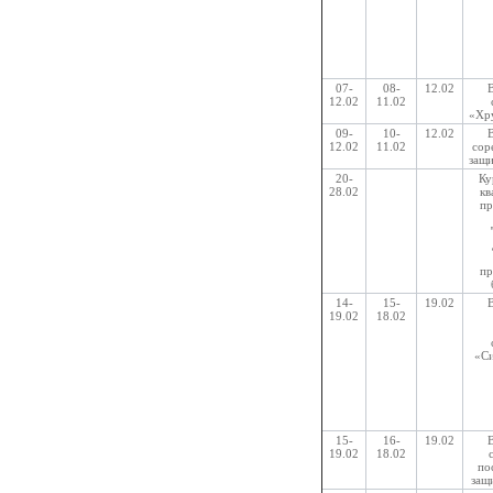
07-
08-
12.02
12.02
11.02
«Хру
09-
10-
12.02
12.02
11.02
сор
защи
20-
Ку
28.02
кв
пр
пр
14-
15-
19.02
19.02
18.02
«Си
15-
16-
19.02
19.02
18.02
по
защ