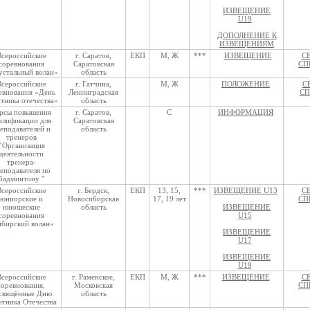
ИЗВЕЩЕНИЕ
U19
ДОПОЛНЕНИЕ К
ИЗВЕЩЕНИЯМ
Всероссийские
г. Саратов,
ЕКП
М, Ж
***
ИЗВЕЩЕНИЕ
С
соревнования
Саратовская
СП
стальный волан»
область
Всероссийские
г. Гатчина,
М, Ж
ПОЛОЖЕНИЕ
С
евнования «День
Ленинградская
СП
тника отечества»
область
рсы повышения
г. Саратов,
С
ИНФОРМАЦИЯ
алификации для
Саратовская
еподавателей и
область
тренеров
"
Организация
деятельности
тренера-
еподавателя по
бадминтону "
Всероссийские
г. Бердск,
ЕКП
13, 15,
***
ИЗВЕЩЕНИЕ U13
С
юниорские и
Новосибирская
17, 19 лет
СП
юношеские
область
ИЗВЕЩЕНИЕ
соревнования
U15
бирский волан»
ИЗВЕЩЕНИЕ
U17
ИЗВЕЩЕНИЕ
U19
Всероссийские
г. Раменское,
ЕКП
М, Ж
***
ИЗВЕЩЕНИЕ
С
соревнования,
Московская
СП
свящённые Дню
область
итника Отечества