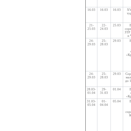
16.03
16.03
16.03
XV
ту
21-
22-
25.03
25.03
24.03
сор
ЗТР 
и 
24-
25-
29.03
29.03
28.03
«Кр
24-
25-
29.03
Сор
29.03
28.03
мал
до 
28.03-
29-
01.04
01.04
31.03
«Кр
31.03-
01-
05.04
05.04
04.04
сор
К