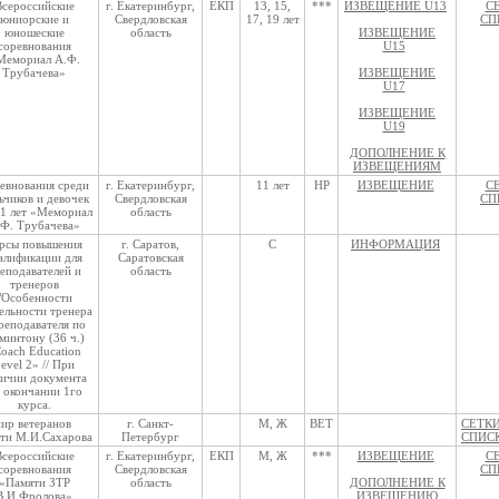
Всероссийские
г. Екатеринбург,
ЕКП
13, 15,
***
ИЗВЕЩЕНИЕ U13
С
юниорские и
Свердловская
17, 19 лет
СП
юношеские
область
ИЗВЕЩЕНИЕ
соревнования
U15
Мемориал А.Ф.
Трубачева»
ИЗВЕЩЕНИЕ
U17
ИЗВЕЩЕНИЕ
U19
ДОПОЛНЕНИЕ К
ИЗВЕЩЕНИЯМ
евнования среди
г. Екатеринбург,
11 лет
НР
ИЗВЕЩЕНИЕ
С
ьчиков и девочек
Свердловская
СП
11 лет «Мемориал
область
.Ф. Трубачева»
рсы повышения
г. Саратов,
С
ИНФОРМАЦИЯ
алификации для
Саратовская
еподавателей и
область
тренеров
"Особенности
ельности тренера
реподавателя по
минтону (36 ч.)
oach Education
evel 2» // При
личии документа
 окончании 1го
курса.
ир ветеранов
г. Санкт-
М, Ж
ВЕТ
СЕТКИ
ти М.И.Сахарова
Петербург
СПИС
Всероссийские
г. Екатеринбург,
ЕКП
М, Ж
***
ИЗВЕЩЕНИЕ
С
соревнования
Свердловская
СП
«Памяти ЗТР
область
ДОПОЛНЕНИЕ К
В.И.Фролова»
ИЗВЕЩЕНИЮ