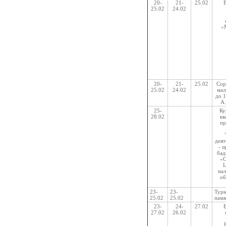
20-
21-
25.02
25.02
24.02
«
20-
21-
25.02
Сор
25.02
24.02
мал
до 
А
25-
Ку
28.02
кв
пр
деят
- п
бад
«C
L
на
об
23-
23-
Турн
25.02
25.02
памя
23-
24-
27.02
27.02
26.02