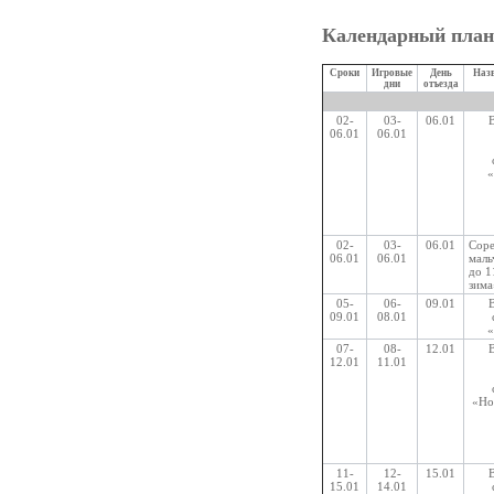
Календарный план
Сроки
Игровые
День
Назв
дни
отъезда
02-
03-
06.01
06.01
06.01
«
02-
03-
06.01
Соре
06.01
06.01
маль
до 1
зима
05-
06-
09.01
09.01
08.01
«
07-
08-
12.01
12.01
11.01
«Но
11-
12-
15.01
15.01
14.01