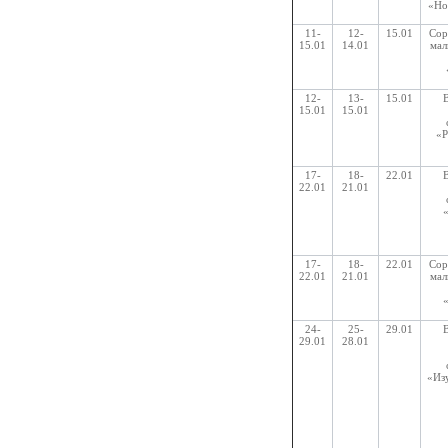
«Но
11-
12-
15.01
Сор
15.01
14.01
мал
12-
13-
15.01
15.01
15.01
«Р
17-
18-
22.01
22.01
21.01
17-
18-
22.01
Сор
22.01
21.01
мал
24-
25-
29.01
29.01
28.01
«Из