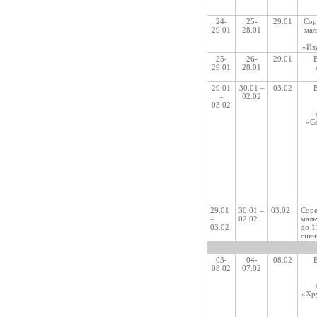
24-
25-
29.01
Сор
29.01
28.01
мал
«Из
25-
26-
29.01
29.01
28.01
29.01
30.01 –
03.02
–
02.02
03.02
«С
29.01
30.01 –
03.02
Соре
–
02.02
маль
03.02
до 1
сиян
03-
04-
08.02
08.02
07.02
«Хру