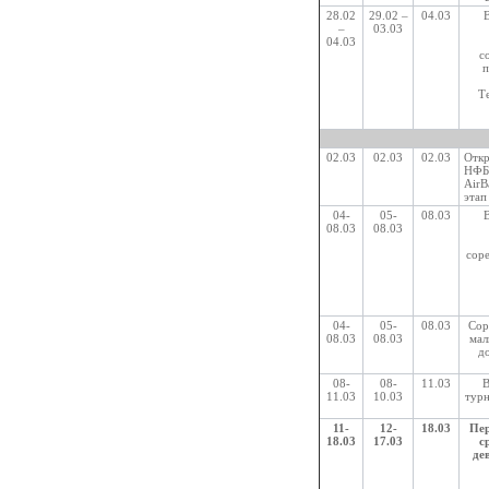
28.02
29.02 –
04.03
–
03.03
04.03
с
п
Т
02.03
02.03
02.03
Отк
НФБ
AirB
этап
04-
05-
08.03
08.03
08.03
сор
04-
05-
08.03
Сор
08.03
08.03
мал
до
08-
08-
11.03
В
11.03
10.03
турн
11-
12-
18.03
Пер
18.03
17.03
с
де