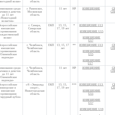
вогодний волан»
область
евнования среди
г. Раменское,
11 лет
НР
ИЗВЕЩЕНИЕ
С
ьчиков и девочек
Московская
СП
до 11 лет
область
«Новогодний
воланчик»
Всероссийские
г. Самара,
ЕКП
13, 15,
*
ИЗВЕЩЕНИЕ U13
юношеские
Самарская
17, 19 лет
соревнования
область
ИЗВЕЩЕНИЕ U15
ождественский
волан»
ИЗВЕЩЕНИЕ
U17
Всероссийские
г. Челябинск,
ЕКП
13, 15, 17
**
ИЗВЕЩЕНИЕ U13
С
юношеские
Челябинская
лет
СП
соревнования
область
ИЗВЕЩЕНИЕ
«Олимпийские
U15
надежды»
ИЗВЕЩЕНИЕ
U17
евнования среди
г. Челябинск,
11 лет
НР
ИЗВЕЩЕНИЕ
С
ьчиков и девочек
Челябинская
СП
до 11 лет
область
«Олимпийские
надежды»
Всероссийские
с/б «Эмеральд
ЕКП
13, 15,
***
ИЗВЕЩЕНИЕ U13
С
юниорские и
спорт»,
17, 19 лет
СП
юношеские
Нижегородская
ИЗВЕЩЕНИЕ
соревнования
область
U15
умрудный кубок»
ИЗВЕЩЕНИЕ
U17
ИЗВЕЩЕНИЕ U19