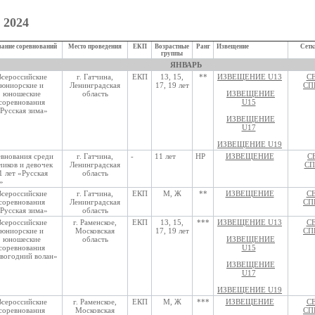
 2024
ание соревнований
Место проведения
ЕКП
Возрастные
Ранг
Извещение
Сетк
группы
ЯНВАРЬ
Всероссийские
г. Гатчина,
ЕКП
13, 15,
**
ИЗВЕЩЕНИЕ U13
С
юниорские и
Ленинградская
17, 19 лет
СП
юношеские
область
ИЗВЕЩЕНИЕ
соревнования
U15
Русская зима»
ИЗВЕЩЕНИЕ
U17
ИЗВЕЩЕНИЕ U19
внования среди
г. Гатчина,
-
11 лет
НР
ИЗВЕЩЕНИЕ
С
чиков и девочек
Ленинградская
СП
1 лет «Русская
область
»
Всероссийские
г. Гатчина,
ЕКП
М, Ж
**
ИЗВЕЩЕНИЕ
С
соревнования
Ленинградская
СП
Русская зима»
область
Всероссийские
г. Раменское,
ЕКП
13, 15,
***
ИЗВЕЩЕНИЕ U13
С
юниорские и
Московская
17, 19 лет
СП
юношеские
область
ИЗВЕЩЕНИЕ
соревнования
U15
вогодний волан»
ИЗВЕЩЕНИЕ
U17
ИЗВЕЩЕНИЕ U19
Всероссийские
г. Раменское,
ЕКП
М, Ж
***
ИЗВЕЩЕНИЕ
С
соревнования
Московская
СП