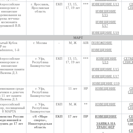
Всероссийские
г. Ярославль,
ЕКП
13, 15,
***
ИЗВЕЩЕНИЕ U13
С
юниорские и
Ярославская
17, 19 лет
СП
юношеские
область
ИЗВЕЩЕНИЕ
оревнования на
U15
ризы летчика-
космонавта
ИЗВЕЩЕНИЕ
ерешковой В.В.
U17
ИЗВЕЩЕНИЕ U19
МАРТ
рытый Кубок
г. Москва
-
М, Ж
AIR
ПОЛОЖЕНИЕ
Р по
adminton, 1-й
ИЗВЕЩЕНИЕ
Всероссийские
г. Уфа,
ЕКП
13, 15,
***
ИЗВЕЩЕНИЕ
СЕТК
юниорские и
Республика
17, 19 лет
U13
СПИС
юношеские
Башкортостан
евнования памяти
ИЗВЕЩЕНИЕ U15
Валеева Д.З.
ИЗВЕЩЕНИЕ U17
ИЗВЕЩЕНИЕ U19
евнования среди
г. Уфа,
11 лет
НР
ИЗВЕЩЕНИЕ
С
ьчиков и девочек
Республика
СП
 11 лет памяти
Башкортостан
Валеева Д.З.
сероссийский
г. Уфа,
ЕКП
М, Ж
**
ИЗВЕЩЕНИЕ
С
ир, посвященный
Республика
СП
8 МАРТА
Башкортостан
венство России
с/б «Море
ЕКП
17 лет
ПР
ИЗВЕЩЕНИЕ
СЕ
реди юношей и
спорта»,
СП
вушек до 17 лет
Нижегородская
ЗАЯВКА НА
(ли
область
ТРАНСФЕР
СЕ