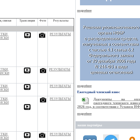
подробнее
и, списки
Трансляция
Фото
Результаты
ЕТКИ,
РЕЗУЛЬТАТЫ
ИСКИ
ЕТКИ,
РЕЗУЛЬТАТЫ
ИСКИ
ЕТКИ,
РЕЗУЛЬТАТЫ
подробнее
ИСКИ
Ежегодный членский взнос
ЕТКИ,
РЕЗУЛЬТАТЫ
Документы на опла
ИСКИ
ежегодного членского взноса
2026 год, в соответствии с Уставом Н
подробнее
наши партнёры
ЕТКИ,
РЕЗУЛЬТАТЫ
ИСКИ