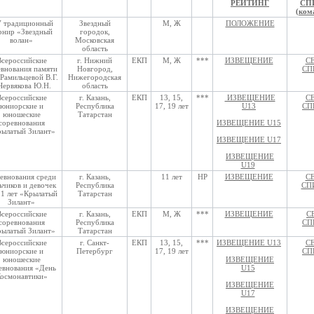
РЕЙТИНГ
СП
(ком
 традиционный
Звездный
М, Ж
ПОЛОЖЕНИЕ
рнир «Звездный
городок,
волан»
Московская
область
Всероссийские
г. Нижний
ЕКП
М, Ж
***
ИЗВЕЩЕНИЕ
С
евнования памяти
Новгород,
СП
Рамильцевой В.Г.
Нижегородская
Червякова Ю.Н.
область
Всероссийские
г. Казань,
ЕКП
13, 15,
***
ИЗВЕЩЕНИЕ
С
юниорские и
Республика
17, 19 лет
U13
СП
юношеские
Татарстан
соревнования
ИЗВЕЩЕНИЕ U15
ылатый Зилант»
ИЗВЕЩЕНИЕ U17
ИЗВЕЩЕНИЕ
U19
евнования среди
г. Казань,
11 лет
НР
ИЗВЕЩЕНИЕ
С
ьчиков и девочек
Республика
СП
11 лет «Крылатый
Татарстан
Зилант»
Всероссийские
г. Казань,
ЕКП
М, Ж
***
ИЗВЕЩЕНИЕ
С
соревнования
Республика
СП
ылатый Зилант»
Татарстан
Всероссийские
г. Санкт-
ЕКП
13, 15,
***
ИЗВЕЩЕНИЕ U13
С
юниорские и
Петербург
17, 19 лет
СП
юношеские
ИЗВЕЩЕНИЕ
евнования «День
U15
осмонавтики»
ИЗВЕЩЕНИЕ
U17
ИЗВЕЩЕНИЕ