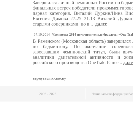
Завершился личный чемпионат России по бадми
финальных встреч победители прокомментиров
парная категория. Виталий Дуркин/Нина Ви
Евгения Димова 27-25 21-13 Виталий Дурки
старыми соперниками, но в...
далее
07.10.2014
Чемпионы 2014 получили умные браслеты «One Tra
В Раменском (Московская область) завершился
по бадминтону. По окончании соревнова
завоевавшим чемпионский титул, были вру
аналитики двигательной активности и жизн
российского производства OneTrak. Ранее...
дале
вернуться к списку
2006 - 2026
Национальная федерация ба