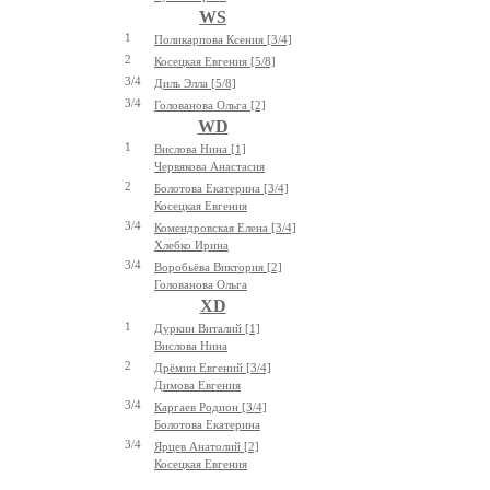
WS
1
Поликарпова Ксения [3/4]
2
Косецкая Евгения [5/8]
3/4
Диль Элла [5/8]
3/4
Голованова Ольга [2]
WD
1
Вислова Нина [1]
Червякова Анастасия
2
Болотова Екатерина [3/4]
Косецкая Евгения
3/4
Комендровская Елена [3/4]
Хлебко Ирина
3/4
Воробьёва Виктория [2]
Голованова Ольга
XD
1
Дуркин Виталий [1]
Вислова Нина
2
Дрёмин Евгений [3/4]
Димова Евгения
3/4
Каргаев Родион [3/4]
Болотова Екатерина
3/4
Ярцев Анатолий [2]
Косецкая Евгения