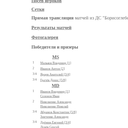
Посев игроков
Сетки
Прямая трансляция
матчей из ДС "Борисогле
Результаты матчей
Фотогалерея
Победители и призеры
MS
1
Мальков Владимир [1]
2
Иванов Антон [2]
3/4
Ярцев Анатолий [3/4]
3/4
Грачёв Денис [5/8]
MD
1
Иванов Владимир [1]
Созонов Иван
2
Николаенко Александр
Николаенко Николай
3/4
Абрамов Константин [5/8]
Зинченко Александр
3/4
Дрёмин Евгений [3/4]
Лунёв Сергей