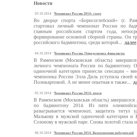
Новости
03.10.2014
Чемпионат России 2014: старт
Во дворце спорта «Борисоглебский» (г. Рам
стартовал личный чемпионат России по бадм
главным российским стартом года, непос
формирование основной сборной страны. Он тр
российского бадминтона, среди которой...
далее
04.10.2014
Чемпионат России. Определились финалисты
В Раменском (Московская область) завершил
личного чемпионата России по бадминтону. 
одиночной категории принесли сенсации – мн
чемпионка России Элла Диль уступила своей 
Поликарповой. А не менее опытная и также...
д
05.10.2014
Чемпионат России 2014: итоги
В Раменском (Московская область) завершился
по бадминтону 2014. Из пяти олимпийск
разыгрывается чемпионат, защитить титул у
Малькову в мужской одиночной категории и 
Созонову в мужской паре. Снова золотой стала 
06.10.2014
Чемпионат России 2014. Комментарии победителей